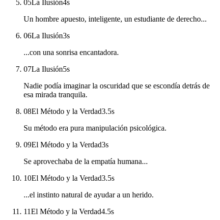
05
La Ilusión
4
s
Un hombre apuesto, inteligente, un estudiante de derecho...
06
La Ilusión
3
s
...con una sonrisa encantadora.
07
La Ilusión
5
s
Nadie podía imaginar la oscuridad que se escondía detrás de
esa mirada tranquila.
08
El Método y la Verdad
3.5
s
Su método era pura manipulación psicológica.
09
El Método y la Verdad
3
s
Se aprovechaba de la empatía humana...
10
El Método y la Verdad
3.5
s
...el instinto natural de ayudar a un herido.
11
El Método y la Verdad
4.5
s