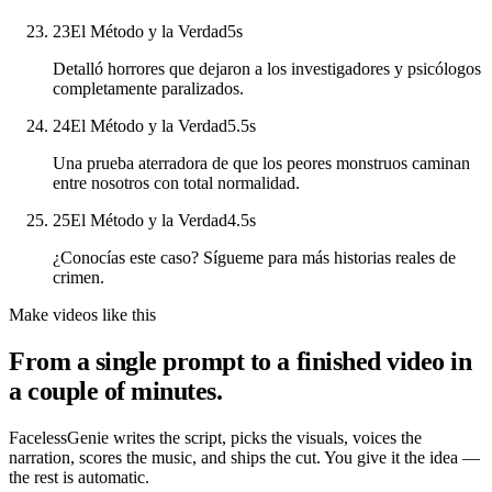
23
El Método y la Verdad
5
s
Detalló horrores que dejaron a los investigadores y psicólogos
completamente paralizados.
24
El Método y la Verdad
5.5
s
Una prueba aterradora de que los peores monstruos caminan
entre nosotros con total normalidad.
25
El Método y la Verdad
4.5
s
¿Conocías este caso? Sígueme para más historias reales de
crimen.
Make videos like this
From a single prompt to a finished video in
a couple of minutes.
FacelessGenie writes the script, picks the visuals, voices the
narration, scores the music, and ships the cut. You give it the idea —
the rest is automatic.