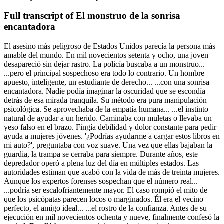
Full transcript of
El monstruo de la sonrisa
encantadora
El asesino más peligroso de Estados Unidos parecía la persona más
amable del mundo. En mil novecientos setenta y ocho, una joven
desapareció sin dejar rastro. La policía buscaba a un monstruo...
...pero el principal sospechoso era todo lo contrario. Un hombre
apuesto, inteligente, un estudiante de derecho... ...con una sonrisa
encantadora. Nadie podía imaginar la oscuridad que se escondía
detrás de esa mirada tranquila. Su método era pura manipulación
psicológica. Se aprovechaba de la empatía humana... ...el instinto
natural de ayudar a un herido. Caminaba con muletas o llevaba un
yeso falso en el brazo. Fingía debilidad y dolor constante para pedir
ayuda a mujeres jóvenes. '¿Podrías ayudarme a cargar estos libros en
mi auto?', preguntaba con voz suave. Una vez que ellas bajaban la
guardia, la trampa se cerraba para siempre. Durante años, este
depredador operó a plena luz del día en múltiples estados. Las
autoridades estiman que acabó con la vida de más de treinta mujeres.
Aunque los expertos forenses sospechan que el número real...
...podría ser escalofriantemente mayor. El caso rompió el mito de
que los psicópatas parecen locos o marginados. Él era el vecino
perfecto, el amigo ideal... ...el rostro de la confianza. Antes de su
ejecución en mil novecientos ochenta y nueve, finalmente confesó la