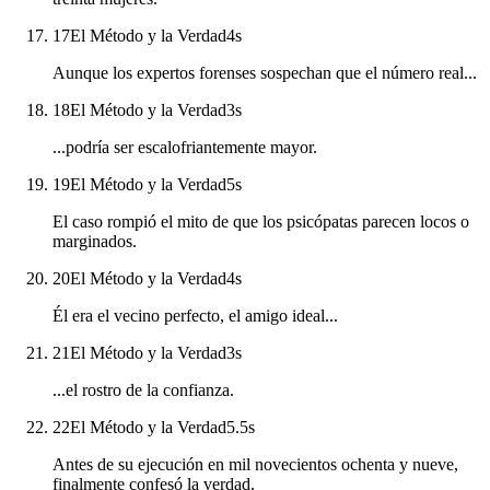
17
El Método y la Verdad
4
s
Aunque los expertos forenses sospechan que el número real...
18
El Método y la Verdad
3
s
...podría ser escalofriantemente mayor.
19
El Método y la Verdad
5
s
El caso rompió el mito de que los psicópatas parecen locos o
marginados.
20
El Método y la Verdad
4
s
Él era el vecino perfecto, el amigo ideal...
21
El Método y la Verdad
3
s
...el rostro de la confianza.
22
El Método y la Verdad
5.5
s
Antes de su ejecución en mil novecientos ochenta y nueve,
finalmente confesó la verdad.