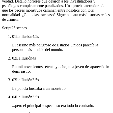
verdad. Detalló horrores que dejaron a los investigadores y
psicólogos completamente paralizados. Una prueba aterradora de
que los peores monstruos caminan entre nosotros con total
normalidad. ¿Conocías este caso? Sígueme para más historias reales
de crimen.
Script
25
scenes
01
La Ilusión
4.5
s
El asesino más peligroso de Estados Unidos parecía la
persona más amable del mundo.
02
La Ilusión
4
s
En mil novecientos setenta y ocho, una joven desapareció sin
dejar rastro.
03
La Ilusión
3.5
s
La policía buscaba a un monstruo...
04
La Ilusión
3.5
s
...pero el principal sospechoso era todo lo contrario.