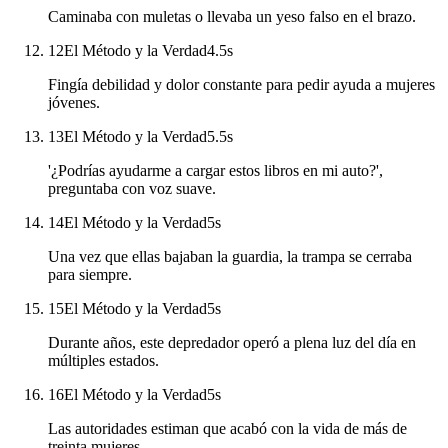
Caminaba con muletas o llevaba un yeso falso en el brazo.
12
El Método y la Verdad
4.5
s
Fingía debilidad y dolor constante para pedir ayuda a mujeres
jóvenes.
13
El Método y la Verdad
5.5
s
'¿Podrías ayudarme a cargar estos libros en mi auto?',
preguntaba con voz suave.
14
El Método y la Verdad
5
s
Una vez que ellas bajaban la guardia, la trampa se cerraba
para siempre.
15
El Método y la Verdad
5
s
Durante años, este depredador operó a plena luz del día en
múltiples estados.
16
El Método y la Verdad
5
s
Las autoridades estiman que acabó con la vida de más de
treinta mujeres.