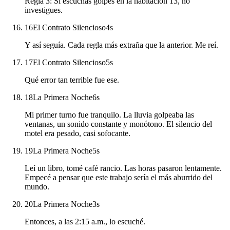
Regla 3: Si escuchas golpes en la habitación 13, no
investigues.
16
El Contrato Silencioso
4
s
Y así seguía. Cada regla más extraña que la anterior. Me reí.
17
El Contrato Silencioso
5
s
Qué error tan terrible fue ese.
18
La Primera Noche
6
s
Mi primer turno fue tranquilo. La lluvia golpeaba las
ventanas, un sonido constante y monótono. El silencio del
motel era pesado, casi sofocante.
19
La Primera Noche
5
s
Leí un libro, tomé café rancio. Las horas pasaron lentamente.
Empecé a pensar que este trabajo sería el más aburrido del
mundo.
20
La Primera Noche
3
s
Entonces, a las 2:15 a.m., lo escuché.