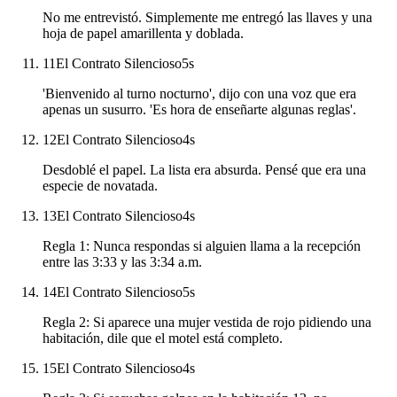
No me entrevistó. Simplemente me entregó las llaves y una
hoja de papel amarillenta y doblada.
11
El Contrato Silencioso
5
s
'Bienvenido al turno nocturno', dijo con una voz que era
apenas un susurro. 'Es hora de enseñarte algunas reglas'.
12
El Contrato Silencioso
4
s
Desdoblé el papel. La lista era absurda. Pensé que era una
especie de novatada.
13
El Contrato Silencioso
4
s
Regla 1: Nunca respondas si alguien llama a la recepción
entre las 3:33 y las 3:34 a.m.
14
El Contrato Silencioso
5
s
Regla 2: Si aparece una mujer vestida de rojo pidiendo una
habitación, dile que el motel está completo.
15
El Contrato Silencioso
4
s