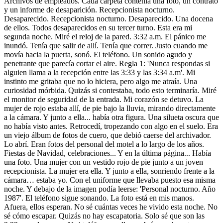
Archivos de empleados. Cada carpeta contenía una foto, un contrato
y un informe de desaparición. Recepcionista nocturno.
Desaparecido. Recepcionista nocturno. Desaparecido. Una docena
de ellos. Todos desaparecidos en su tercer turno. Esta era mi
segunda noche. Miré el reloj de la pared. 3:32 a.m. El pánico me
inundó. Tenía que salir de allí. Tenía que correr. Justo cuando me
movía hacia la puerta, sonó. El teléfono. Un sonido agudo y
penetrante que parecía cortar el aire. Regla 1: 'Nunca respondas si
alguien llama a la recepción entre las 3:33 y las 3:34 a.m'. Mi
instinto me gritaba que no lo hiciera, pero algo me atraía. Una
curiosidad mórbida. Quizás si contestaba, todo esto terminaría. Miré
el monitor de seguridad de la entrada. Mi corazón se detuvo. La
mujer de rojo estaba allí, de pie bajo la lluvia, mirando directamente
a la cámara. Y junto a ella... había otra figura. Una silueta oscura que
no había visto antes. Retrocedí, tropezando con algo en el suelo. Era
un viejo álbum de fotos de cuero, que debió caerse del archivador.
Lo abrí. Eran fotos del personal del motel a lo largo de los años.
Fiestas de Navidad, celebraciones... Y en la última página... Había
una foto. Una mujer con un vestido rojo de pie junto a un joven
recepcionista. La mujer era ella. Y junto a ella, sonriendo frente a la
cámara… estaba yo. Con el uniforme que llevaba puesto esa misma
noche. Y debajo de la imagen podía leerse: 'Personal nocturno. Año
1987'. El teléfono sigue sonando. La foto está en mis manos.
Afuera, ellos esperan. No sé cuántas veces he vivido esta noche. No
sé cómo escapar. Quizás no hay escapatoria. Solo sé que son las