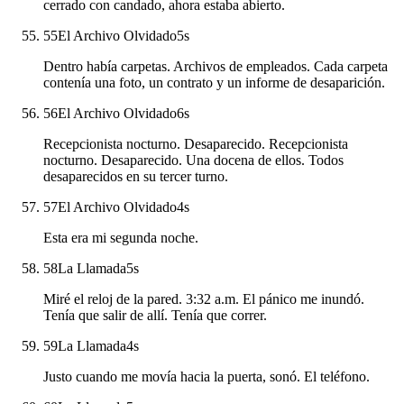
cerrado con candado, ahora estaba abierto.
55
El Archivo Olvidado
5
s
Dentro había carpetas. Archivos de empleados. Cada carpeta
contenía una foto, un contrato y un informe de desaparición.
56
El Archivo Olvidado
6
s
Recepcionista nocturno. Desaparecido. Recepcionista
nocturno. Desaparecido. Una docena de ellos. Todos
desaparecidos en su tercer turno.
57
El Archivo Olvidado
4
s
Esta era mi segunda noche.
58
La Llamada
5
s
Miré el reloj de la pared. 3:32 a.m. El pánico me inundó.
Tenía que salir de allí. Tenía que correr.
59
La Llamada
4
s
Justo cuando me movía hacia la puerta, sonó. El teléfono.