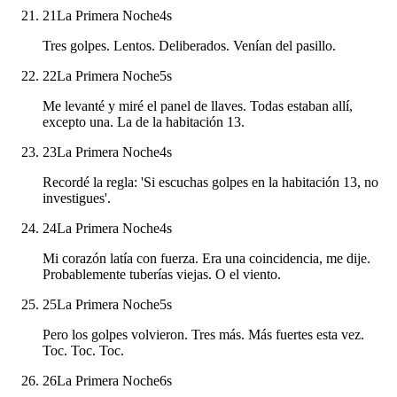
21
La Primera Noche
4
s
Tres golpes. Lentos. Deliberados. Venían del pasillo.
22
La Primera Noche
5
s
Me levanté y miré el panel de llaves. Todas estaban allí,
excepto una. La de la habitación 13.
23
La Primera Noche
4
s
Recordé la regla: 'Si escuchas golpes en la habitación 13, no
investigues'.
24
La Primera Noche
4
s
Mi corazón latía con fuerza. Era una coincidencia, me dije.
Probablemente tuberías viejas. O el viento.
25
La Primera Noche
5
s
Pero los golpes volvieron. Tres más. Más fuertes esta vez.
Toc. Toc. Toc.
26
La Primera Noche
6
s