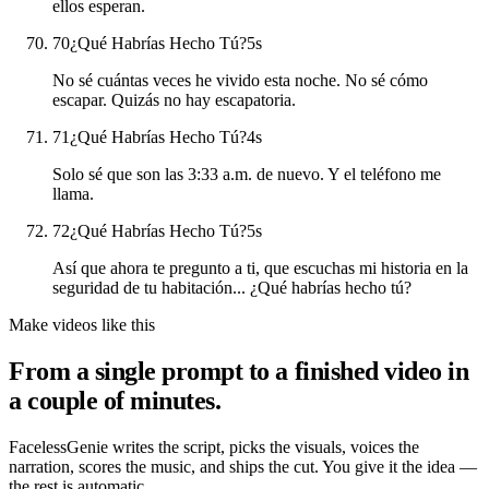
ellos esperan.
70
¿Qué Habrías Hecho Tú?
5
s
No sé cuántas veces he vivido esta noche. No sé cómo
escapar. Quizás no hay escapatoria.
71
¿Qué Habrías Hecho Tú?
4
s
Solo sé que son las 3:33 a.m. de nuevo. Y el teléfono me
llama.
72
¿Qué Habrías Hecho Tú?
5
s
Así que ahora te pregunto a ti, que escuchas mi historia en la
seguridad de tu habitación... ¿Qué habrías hecho tú?
Make videos like this
From a single prompt to a finished video in
a couple of minutes.
FacelessGenie writes the script, picks the visuals, voices the
narration, scores the music, and ships the cut. You give it the idea —
the rest is automatic.