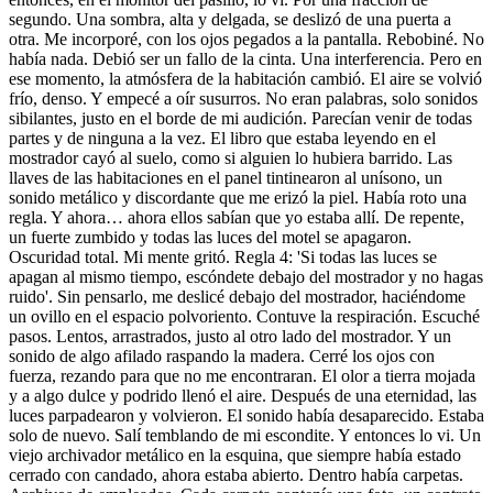
segundo. Una sombra, alta y delgada, se deslizó de una puerta a
otra. Me incorporé, con los ojos pegados a la pantalla. Rebobiné. No
había nada. Debió ser un fallo de la cinta. Una interferencia. Pero en
ese momento, la atmósfera de la habitación cambió. El aire se volvió
frío, denso. Y empecé a oír susurros. No eran palabras, solo sonidos
sibilantes, justo en el borde de mi audición. Parecían venir de todas
partes y de ninguna a la vez. El libro que estaba leyendo en el
mostrador cayó al suelo, como si alguien lo hubiera barrido. Las
llaves de las habitaciones en el panel tintinearon al unísono, un
sonido metálico y discordante que me erizó la piel. Había roto una
regla. Y ahora… ahora ellos sabían que yo estaba allí. De repente,
un fuerte zumbido y todas las luces del motel se apagaron.
Oscuridad total. Mi mente gritó. Regla 4: 'Si todas las luces se
apagan al mismo tiempo, escóndete debajo del mostrador y no hagas
ruido'. Sin pensarlo, me deslicé debajo del mostrador, haciéndome
un ovillo en el espacio polvoriento. Contuve la respiración. Escuché
pasos. Lentos, arrastrados, justo al otro lado del mostrador. Y un
sonido de algo afilado raspando la madera. Cerré los ojos con
fuerza, rezando para que no me encontraran. El olor a tierra mojada
y a algo dulce y podrido llenó el aire. Después de una eternidad, las
luces parpadearon y volvieron. El sonido había desaparecido. Estaba
solo de nuevo. Salí temblando de mi escondite. Y entonces lo vi. Un
viejo archivador metálico en la esquina, que siempre había estado
cerrado con candado, ahora estaba abierto. Dentro había carpetas.