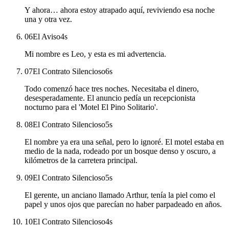
Y ahora… ahora estoy atrapado aquí, reviviendo esa noche
una y otra vez.
06
El Aviso
4
s
Mi nombre es Leo, y esta es mi advertencia.
07
El Contrato Silencioso
6
s
Todo comenzó hace tres noches. Necesitaba el dinero,
desesperadamente. El anuncio pedía un recepcionista
nocturno para el 'Motel El Pino Solitario'.
08
El Contrato Silencioso
5
s
El nombre ya era una señal, pero lo ignoré. El motel estaba en
medio de la nada, rodeado por un bosque denso y oscuro, a
kilómetros de la carretera principal.
09
El Contrato Silencioso
5
s
El gerente, un anciano llamado Arthur, tenía la piel como el
papel y unos ojos que parecían no haber parpadeado en años.
10
El Contrato Silencioso
4
s