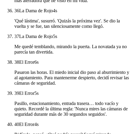
más aterradora que he visto en mi vida.
36
La Dama de Rojo
4
s
'Qué lástima', susurró. 'Quizás la próxima vez'. Se dio la
vuelta y se fue, tan silenciosamente como llegó.
37
La Dama de Rojo
5
s
Me quedé temblando, mirando la puerta. La novatada ya no
parecía tan divertida.
38
El Error
6
s
Pasaron las horas. El miedo inicial dio paso al aburrimiento y
al agotamiento. Para mantenerme despierto, decidí revisar las
cámaras de seguridad.
39
El Error
5
s
Pasillo, estacionamiento, entrada trasera… todo vacío y
quieto. Recordé la última regla: 'Nunca mires las cámaras de
seguridad durante más de 30 segundos seguidos'.
40
El Error
4
s