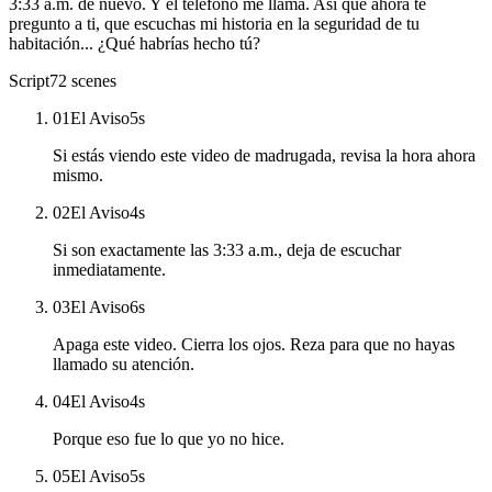
3:33 a.m. de nuevo. Y el teléfono me llama. Así que ahora te
pregunto a ti, que escuchas mi historia en la seguridad de tu
habitación... ¿Qué habrías hecho tú?
Script
72
scenes
01
El Aviso
5
s
Si estás viendo este video de madrugada, revisa la hora ahora
mismo.
02
El Aviso
4
s
Si son exactamente las 3:33 a.m., deja de escuchar
inmediatamente.
03
El Aviso
6
s
Apaga este video. Cierra los ojos. Reza para que no hayas
llamado su atención.
04
El Aviso
4
s
Porque eso fue lo que yo no hice.
05
El Aviso
5
s