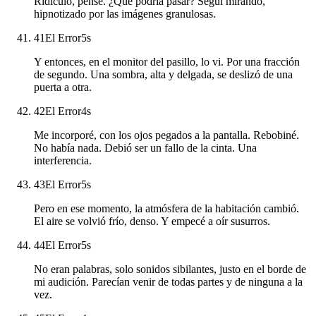
Ridículo, pensé. ¿Qué podría pasar? Seguí mirando,
hipnotizado por las imágenes granulosas.
41
El Error
5
s
Y entonces, en el monitor del pasillo, lo vi. Por una fracción
de segundo. Una sombra, alta y delgada, se deslizó de una
puerta a otra.
42
El Error
4
s
Me incorporé, con los ojos pegados a la pantalla. Rebobiné.
No había nada. Debió ser un fallo de la cinta. Una
interferencia.
43
El Error
5
s
Pero en ese momento, la atmósfera de la habitación cambió.
El aire se volvió frío, denso. Y empecé a oír susurros.
44
El Error
5
s
No eran palabras, solo sonidos sibilantes, justo en el borde de
mi audición. Parecían venir de todas partes y de ninguna a la
vez.