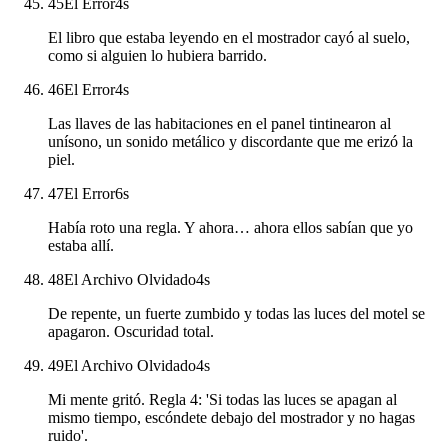
45
El Error
4
s
El libro que estaba leyendo en el mostrador cayó al suelo,
como si alguien lo hubiera barrido.
46
El Error
4
s
Las llaves de las habitaciones en el panel tintinearon al
unísono, un sonido metálico y discordante que me erizó la
piel.
47
El Error
6
s
Había roto una regla. Y ahora… ahora ellos sabían que yo
estaba allí.
48
El Archivo Olvidado
4
s
De repente, un fuerte zumbido y todas las luces del motel se
apagaron. Oscuridad total.
49
El Archivo Olvidado
4
s
Mi mente gritó. Regla 4: 'Si todas las luces se apagan al
mismo tiempo, escóndete debajo del mostrador y no hagas
ruido'.