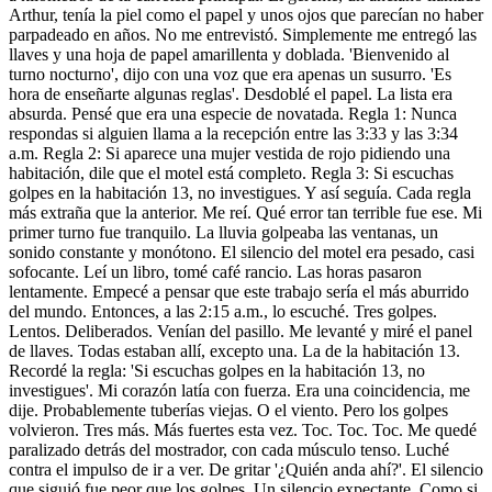
Arthur, tenía la piel como el papel y unos ojos que parecían no haber
parpadeado en años. No me entrevistó. Simplemente me entregó las
llaves y una hoja de papel amarillenta y doblada. 'Bienvenido al
turno nocturno', dijo con una voz que era apenas un susurro. 'Es
hora de enseñarte algunas reglas'. Desdoblé el papel. La lista era
absurda. Pensé que era una especie de novatada. Regla 1: Nunca
respondas si alguien llama a la recepción entre las 3:33 y las 3:34
a.m. Regla 2: Si aparece una mujer vestida de rojo pidiendo una
habitación, dile que el motel está completo. Regla 3: Si escuchas
golpes en la habitación 13, no investigues. Y así seguía. Cada regla
más extraña que la anterior. Me reí. Qué error tan terrible fue ese. Mi
primer turno fue tranquilo. La lluvia golpeaba las ventanas, un
sonido constante y monótono. El silencio del motel era pesado, casi
sofocante. Leí un libro, tomé café rancio. Las horas pasaron
lentamente. Empecé a pensar que este trabajo sería el más aburrido
del mundo. Entonces, a las 2:15 a.m., lo escuché. Tres golpes.
Lentos. Deliberados. Venían del pasillo. Me levanté y miré el panel
de llaves. Todas estaban allí, excepto una. La de la habitación 13.
Recordé la regla: 'Si escuchas golpes en la habitación 13, no
investigues'. Mi corazón latía con fuerza. Era una coincidencia, me
dije. Probablemente tuberías viejas. O el viento. Pero los golpes
volvieron. Tres más. Más fuertes esta vez. Toc. Toc. Toc. Me quedé
paralizado detrás del mostrador, con cada músculo tenso. Luché
contra el impulso de ir a ver. De gritar '¿Quién anda ahí?'. El silencio
que siguió fue peor que los golpes. Un silencio expectante. Como si