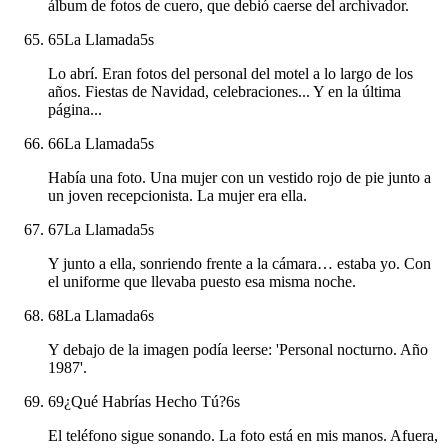
álbum de fotos de cuero, que debió caerse del archivador.
65
La Llamada
5
s
Lo abrí. Eran fotos del personal del motel a lo largo de los
años. Fiestas de Navidad, celebraciones... Y en la última
página...
66
La Llamada
5
s
Había una foto. Una mujer con un vestido rojo de pie junto a
un joven recepcionista. La mujer era ella.
67
La Llamada
5
s
Y junto a ella, sonriendo frente a la cámara… estaba yo. Con
el uniforme que llevaba puesto esa misma noche.
68
La Llamada
6
s
Y debajo de la imagen podía leerse: 'Personal nocturno. Año
1987'.
69
¿Qué Habrías Hecho Tú?
6
s
El teléfono sigue sonando. La foto está en mis manos. Afuera,