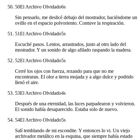
50
El Archivo Olvidado
6
s
Sin pensarlo, me deslicé debajo del mostrador, haciéndome un
ovillo en el espacio polvoriento. Contuve la respiración.
51
El Archivo Olvidado
5
s
Escuché pasos. Lentos, arrastrados, justo al otro lado del
mostrador. Y un sonido de algo afilado raspando la madera.
52
El Archivo Olvidado
5
s
Cerré los ojos con fuerza, rezando para que no me
encontraran. El olor a tierra mojada y a algo dulce y podrido
llenó el aire.
53
El Archivo Olvidado
4
s
Después de una eternidad, las luces parpadearon y volvieron.
El sonido había desaparecido. Estaba solo de nuevo.
54
El Archivo Olvidado
5
s
Salí temblando de mi escondite. Y entonces lo vi. Un viejo
archivador metálico en la esquina, que siempre había estado