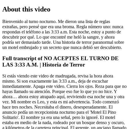
About this video
Bienvenido al turno nocturno. Me dieron una lista de reglas
extrañas, pero pensé que era una broma. Regla número uno: nunca
respondas el teléfono a las 3:33 a.m. Esta noche, estoy a punto de
descubrir por qué. Lo que encontré me heló la sangre, y ahora
podría ser demasiado tarde. Una historia de terror paranormal sobre
un motel embrujado y un secreto que nunca debió ser descubierto.
Full transcript of
NO ACEPTES EL TURNO DE
LAS 3:33 A.M. | Historia de Terror
Si estás viendo este video de madrugada, revisa la hora ahora
mismo. Si son exactamente las 3:33 a.m., deja de escuchar
inmediatamente. Apaga este video. Cierra los ojos. Reza para que no
hayas llamado su atención. Porque eso fue lo que yo no hice. Y
ahora… ahora estoy atrapado aquí, reviviendo esa noche una y otra
vez. Mi nombre es Leo, y esta es mi advertencia. Todo comenzó
hace tres noches. Necesitaba el dinero, desesperadamente. El
anuncio pedía un recepcionista nocturno para el 'Motel El Pino
Solitario'. El nombre ya era una señal, pero lo ignoré. El motel
estaba en medio de la nada, rodeado por un bosque denso y oscuro,
a kilómetros de la carretera principal. El gerente, un anciano llamado