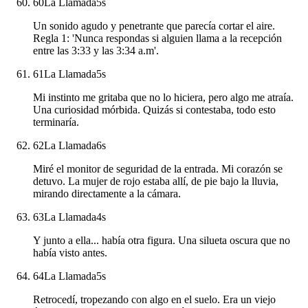
60
La Llamada
5
s
Un sonido agudo y penetrante que parecía cortar el aire.
Regla 1: 'Nunca respondas si alguien llama a la recepción
entre las 3:33 y las 3:34 a.m'.
61
La Llamada
5
s
Mi instinto me gritaba que no lo hiciera, pero algo me atraía.
Una curiosidad mórbida. Quizás si contestaba, todo esto
terminaría.
62
La Llamada
6
s
Miré el monitor de seguridad de la entrada. Mi corazón se
detuvo. La mujer de rojo estaba allí, de pie bajo la lluvia,
mirando directamente a la cámara.
63
La Llamada
4
s
Y junto a ella... había otra figura. Una silueta oscura que no
había visto antes.
64
La Llamada
5
s
Retrocedí, tropezando con algo en el suelo. Era un viejo