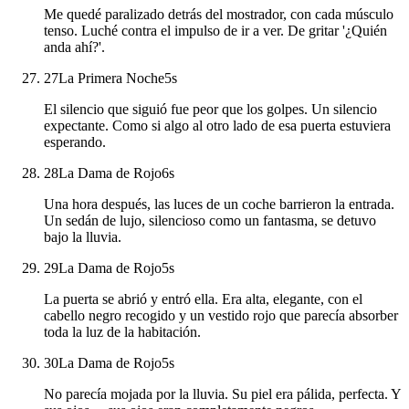
Me quedé paralizado detrás del mostrador, con cada músculo
tenso. Luché contra el impulso de ir a ver. De gritar '¿Quién
anda ahí?'.
27
La Primera Noche
5
s
El silencio que siguió fue peor que los golpes. Un silencio
expectante. Como si algo al otro lado de esa puerta estuviera
esperando.
28
La Dama de Rojo
6
s
Una hora después, las luces de un coche barrieron la entrada.
Un sedán de lujo, silencioso como un fantasma, se detuvo
bajo la lluvia.
29
La Dama de Rojo
5
s
La puerta se abrió y entró ella. Era alta, elegante, con el
cabello negro recogido y un vestido rojo que parecía absorber
toda la luz de la habitación.
30
La Dama de Rojo
5
s
No parecía mojada por la lluvia. Su piel era pálida, perfecta. Y