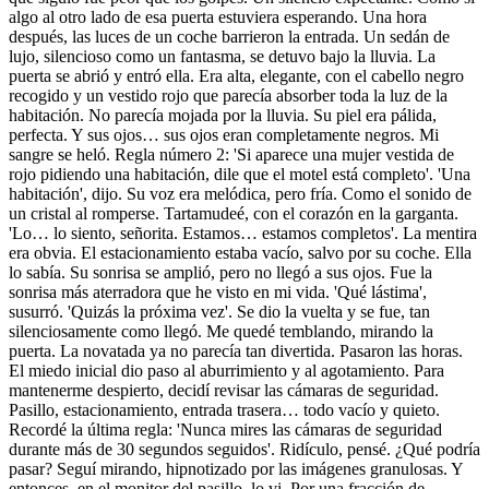
algo al otro lado de esa puerta estuviera esperando. Una hora
después, las luces de un coche barrieron la entrada. Un sedán de
lujo, silencioso como un fantasma, se detuvo bajo la lluvia. La
puerta se abrió y entró ella. Era alta, elegante, con el cabello negro
recogido y un vestido rojo que parecía absorber toda la luz de la
habitación. No parecía mojada por la lluvia. Su piel era pálida,
perfecta. Y sus ojos… sus ojos eran completamente negros. Mi
sangre se heló. Regla número 2: 'Si aparece una mujer vestida de
rojo pidiendo una habitación, dile que el motel está completo'. 'Una
habitación', dijo. Su voz era melódica, pero fría. Como el sonido de
un cristal al romperse. Tartamudeé, con el corazón en la garganta.
'Lo… lo siento, señorita. Estamos… estamos completos'. La mentira
era obvia. El estacionamiento estaba vacío, salvo por su coche. Ella
lo sabía. Su sonrisa se amplió, pero no llegó a sus ojos. Fue la
sonrisa más aterradora que he visto en mi vida. 'Qué lástima',
susurró. 'Quizás la próxima vez'. Se dio la vuelta y se fue, tan
silenciosamente como llegó. Me quedé temblando, mirando la
puerta. La novatada ya no parecía tan divertida. Pasaron las horas.
El miedo inicial dio paso al aburrimiento y al agotamiento. Para
mantenerme despierto, decidí revisar las cámaras de seguridad.
Pasillo, estacionamiento, entrada trasera… todo vacío y quieto.
Recordé la última regla: 'Nunca mires las cámaras de seguridad
durante más de 30 segundos seguidos'. Ridículo, pensé. ¿Qué podría
pasar? Seguí mirando, hipnotizado por las imágenes granulosas. Y
entonces, en el monitor del pasillo, lo vi. Por una fracción de