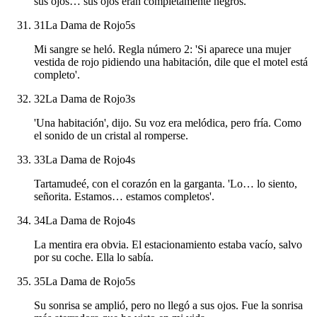
sus ojos… sus ojos eran completamente negros.
31
La Dama de Rojo
5
s
Mi sangre se heló. Regla número 2: 'Si aparece una mujer
vestida de rojo pidiendo una habitación, dile que el motel está
completo'.
32
La Dama de Rojo
3
s
'Una habitación', dijo. Su voz era melódica, pero fría. Como
el sonido de un cristal al romperse.
33
La Dama de Rojo
4
s
Tartamudeé, con el corazón en la garganta. 'Lo… lo siento,
señorita. Estamos… estamos completos'.
34
La Dama de Rojo
4
s
La mentira era obvia. El estacionamiento estaba vacío, salvo
por su coche. Ella lo sabía.
35
La Dama de Rojo
5
s
Su sonrisa se amplió, pero no llegó a sus ojos. Fue la sonrisa