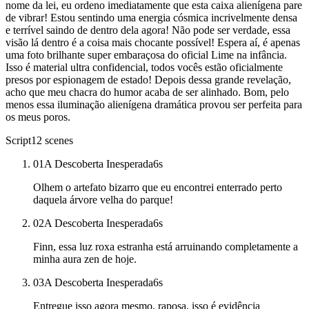
nome da lei, eu ordeno imediatamente que esta caixa alienígena pare
de vibrar! Estou sentindo uma energia cósmica incrivelmente densa
e terrível saindo de dentro dela agora! Não pode ser verdade, essa
visão lá dentro é a coisa mais chocante possível! Espera aí, é apenas
uma foto brilhante super embaraçosa do oficial Lime na infância.
Isso é material ultra confidencial, todos vocês estão oficialmente
presos por espionagem de estado! Depois dessa grande revelação,
acho que meu chacra do humor acaba de ser alinhado. Bom, pelo
menos essa iluminação alienígena dramática provou ser perfeita para
os meus poros.
Script
12
scenes
01
A Descoberta Inesperada
6
s
Olhem o artefato bizarro que eu encontrei enterrado perto
daquela árvore velha do parque!
02
A Descoberta Inesperada
6
s
Finn, essa luz roxa estranha está arruinando completamente a
minha aura zen de hoje.
03
A Descoberta Inesperada
6
s
Entregue isso agora mesmo, raposa, isso é evidência