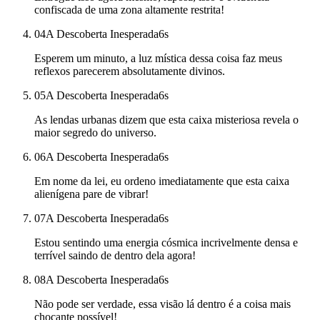
confiscada de uma zona altamente restrita!
04
A Descoberta Inesperada
6
s
Esperem um minuto, a luz mística dessa coisa faz meus
reflexos parecerem absolutamente divinos.
05
A Descoberta Inesperada
6
s
As lendas urbanas dizem que esta caixa misteriosa revela o
maior segredo do universo.
06
A Descoberta Inesperada
6
s
Em nome da lei, eu ordeno imediatamente que esta caixa
alienígena pare de vibrar!
07
A Descoberta Inesperada
6
s
Estou sentindo uma energia cósmica incrivelmente densa e
terrível saindo de dentro dela agora!
08
A Descoberta Inesperada
6
s
Não pode ser verdade, essa visão lá dentro é a coisa mais
chocante possível!