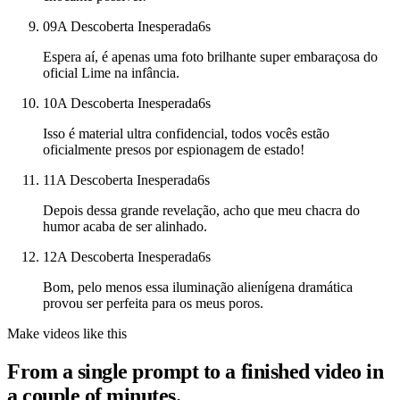
09
A Descoberta Inesperada
6
s
Espera aí, é apenas uma foto brilhante super embaraçosa do
oficial Lime na infância.
10
A Descoberta Inesperada
6
s
Isso é material ultra confidencial, todos vocês estão
oficialmente presos por espionagem de estado!
11
A Descoberta Inesperada
6
s
Depois dessa grande revelação, acho que meu chacra do
humor acaba de ser alinhado.
12
A Descoberta Inesperada
6
s
Bom, pelo menos essa iluminação alienígena dramática
provou ser perfeita para os meus poros.
Make videos like this
From a single prompt to a finished video in
a couple of minutes.