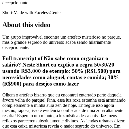
decepcionante.
Short
·
Made with FacelessGenie
About this video
Um grupo improvável encontra um artefato misterioso no parque,
mas o grande segredo do universo acaba sendo hilariamente
decepcionante.
Full transcript of
Não sabe como organizar o
salário? Neste Short eu explico a regra 50/30/20
usando R$3.000 de exemplo: 50% (R$1.500) para
necessidades como aluguel, contas e comida; 30%
(R$900) para desejos como lazer
Olhem o artefato bizarro que eu encontrei enterrado perto daquela
árvore velha do parque! Finn, essa luz roxa estranha está arruinando
completamente a minha aura zen de hoje. Entregue isso agora
mesmo, raposa, isso é evidência confiscada de uma zona altamente
restrita! Esperem um minuto, a luz mística dessa coisa faz meus
reflexos parecerem absolutamente divinos. As lendas urbanas dizem
que esta caixa misteriosa revela o maior segredo do universo. Em