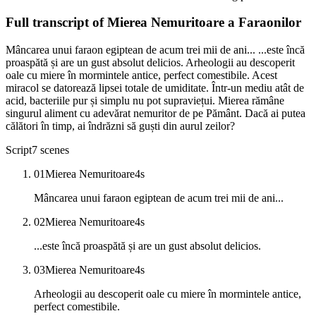
Full transcript of
Mierea Nemuritoare a Faraonilor
Mâncarea unui faraon egiptean de acum trei mii de ani... ...este încă
proaspătă și are un gust absolut delicios. Arheologii au descoperit
oale cu miere în mormintele antice, perfect comestibile. Acest
miracol se datorează lipsei totale de umiditate. Într-un mediu atât de
acid, bacteriile pur și simplu nu pot supraviețui. Mierea rămâne
singurul aliment cu adevărat nemuritor de pe Pământ. Dacă ai putea
călători în timp, ai îndrăzni să guști din aurul zeilor?
Script
7
scenes
01
Mierea Nemuritoare
4
s
Mâncarea unui faraon egiptean de acum trei mii de ani...
02
Mierea Nemuritoare
4
s
...este încă proaspătă și are un gust absolut delicios.
03
Mierea Nemuritoare
4
s
Arheologii au descoperit oale cu miere în mormintele antice,
perfect comestibile.