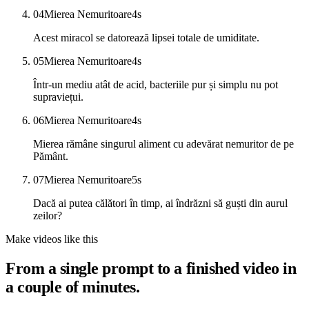
04
Mierea Nemuritoare
4
s
Acest miracol se datorează lipsei totale de umiditate.
05
Mierea Nemuritoare
4
s
Într-un mediu atât de acid, bacteriile pur și simplu nu pot
supraviețui.
06
Mierea Nemuritoare
4
s
Mierea rămâne singurul aliment cu adevărat nemuritor de pe
Pământ.
07
Mierea Nemuritoare
5
s
Dacă ai putea călători în timp, ai îndrăzni să guști din aurul
zeilor?
Make videos like this
From a single prompt to a finished video in
a couple of minutes.